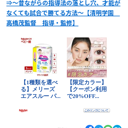
⇒～昔ながらの指導法の落とし穴、才能が
なくても試合で勝てる方法～【清明学園
高橋茂監督 指導・監修】